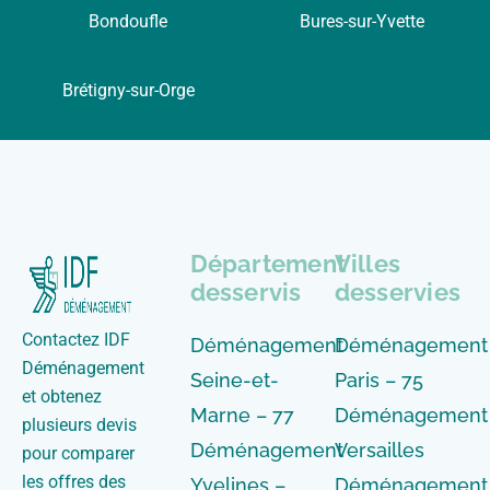
Bondoufle
Bures-sur-Yvette
Brétigny-sur-Orge
Département
Villes
desservis
desservies
Contactez IDF
Déménagement
Déménagement
Déménagement
Seine-et-
Paris – 75
et obtenez
Marne – 77
Déménagement
plusieurs devis
Déménagement
Versailles
pour comparer
les offres des
Yvelines –
Déménagement