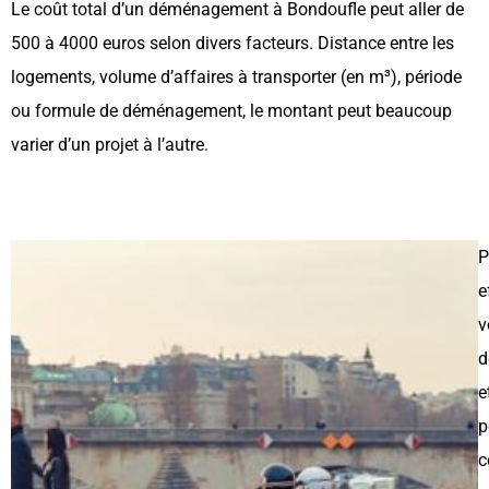
Le coût total d’un déménagement à Bondoufle peut aller de
500 à 4000 euros selon divers facteurs. Distance entre les
logements, volume d’affaires à transporter (en m³), période
ou formule de déménagement, le montant peut beaucoup
varier d’un projet à l’autre.
P
e
v
d
e
p
c