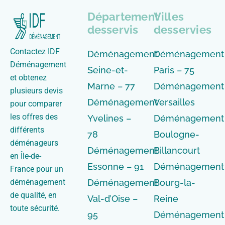
Département
Villes
desservis
desservies
Contactez IDF
Déménagement
Déménagement
Déménagement
Seine-et-
Paris – 75
et obtenez
Marne – 77
Déménagement
plusieurs devis
Déménagement
Versailles
pour comparer
les offres des
Yvelines –
Déménagement
différents
78
Boulogne-
déménageurs
Déménagement
Billancourt
en Île-de-
Essonne – 91
Déménagement
France pour un
déménagement
Déménagement
Bourg-la-
de qualité, en
Val-d’Oise –
Reine
toute sécurité.
95
Déménagement