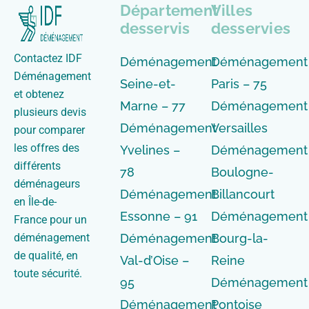
Département
Villes
desservis
desservies
Contactez IDF
Déménagement
Déménagement
Déménagement
Seine-et-
Paris – 75
et obtenez
Marne – 77
Déménagement
plusieurs devis
Déménagement
Versailles
pour comparer
les offres des
Yvelines –
Déménagement
différents
78
Boulogne-
déménageurs
Déménagement
Billancourt
en Île-de-
Essonne – 91
Déménagement
France pour un
déménagement
Déménagement
Bourg-la-
de qualité, en
Val-d’Oise –
Reine
toute sécurité.
95
Déménagement
Déménagement
Pontoise