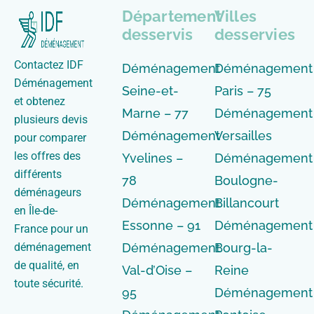
Département
Villes
desservis
desservies
Contactez IDF
Déménagement
Déménagement
Déménagement
Seine-et-
Paris – 75
et obtenez
Marne – 77
Déménagement
plusieurs devis
Déménagement
Versailles
pour comparer
les offres des
Yvelines –
Déménagement
différents
78
Boulogne-
déménageurs
Déménagement
Billancourt
en Île-de-
Essonne – 91
Déménagement
France pour un
déménagement
Déménagement
Bourg-la-
de qualité, en
Val-d’Oise –
Reine
toute sécurité.
95
Déménagement